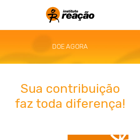
DOE AGORA
Sua contribuição
faz toda diferença!